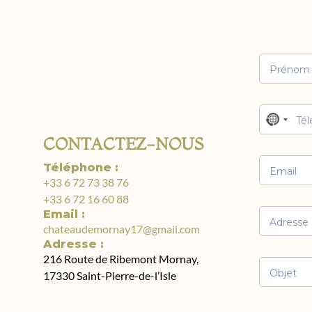
N
o
CONTACTEZ-NOUS
c
Téléphone :
o
+33 6 72 73 38 76
u
+33 6 72 16 60 88
n
Email :
t
chateaudemornay17@gmail.com
r
Adresse :
y
216 Route de Ribemont Mornay,
s
17330 Saint-Pierre-de-l’Isle
e
l