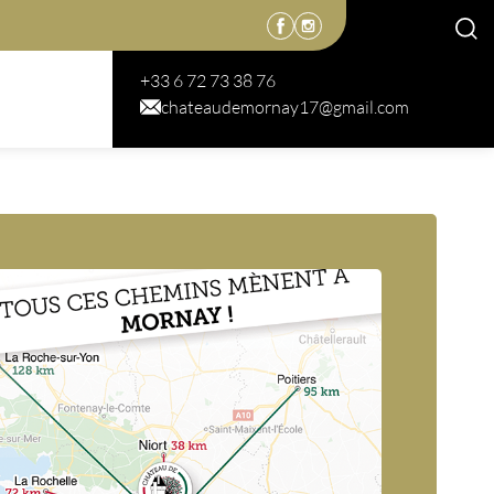
+33 6 72 73 38 76
chateaudemornay17@gmail.com