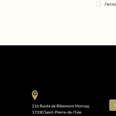
e
J’accep
c
t
e
d
216 Route de Ribemont Mornay,
17330 Saint-Pierre-de-l’Isle